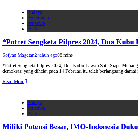
Budaya
Pemerintah
Peristiwa
Politik
*Potret Sengketa Pilpres 2024, Dua Kubu
Sofyan Magetan
2 tahun ago
0
8 mins
*Potret Sengketa Pilpres 2024, Dua Kubu Lawan Satu Siapa Menang?*
demokrasi yang dihelat pada 14 Februari itu telah berlangsung dam
Read More
Budaya
Peristiwa
Politik
Miliki Potensi Besar, IMO-Indonesia Du