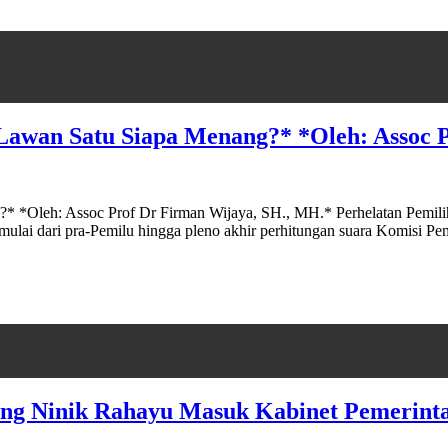
 Lawan Satu Siapa Menang?* *Oleh: Assoc 
 *Oleh: Assoc Prof Dr Firman Wijaya, SH., MH.* Perhelatan Pemiliha
ai mulai dari pra-Pemilu hingga pleno akhir perhitungan suara Komis
kung Ninik Rahayu Masuk Kabinet Pemerint