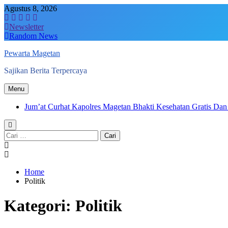
Skip
Agustus 8, 2026
to
content
Newsletter
Random News
Pewarta Magetan
Sajikan Berita Terpercaya
Menu
Jum’at Curhat Kapolres Magetan Bhakti Kesehatan Gratis D
Cari
untuk:
Home
Politik
Kategori:
Politik