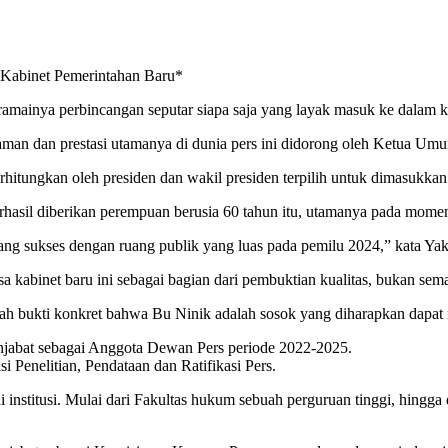
 Kabinet Pemerintahan Baru*
amainya perbincangan seputar siapa saja yang layak masuk ke dalam ka
an dan prestasi utamanya di dunia pers ini didorong oleh Ketua Umum
hitungkan oleh presiden dan wakil presiden terpilih untuk dimasukkan
berhasil diberikan perempuan berusia 60 tahun itu, utamanya pada mom
ng sukses dengan ruang publik yang luas pada pemilu 2024,” kata Yaku
kabinet baru ini sebagai bagian dari pembuktian kualitas, bukan se
alah bukti konkret bahwa Bu Ninik adalah sosok yang diharapkan dapat 
njabat sebagai Anggota Dewan Pers periode 2022-2025.
 Penelitian, Pendataan dan Ratifikasi Pers.
 institusi. Mulai dari Fakultas hukum sebuah perguruan tinggi, hingga 