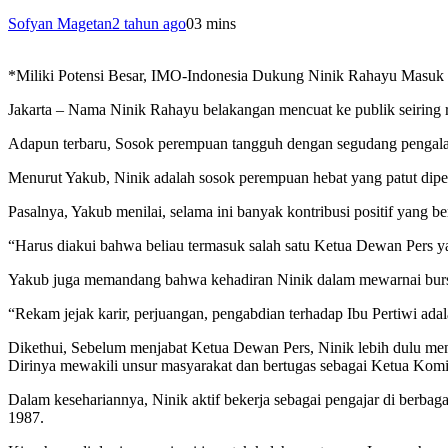
Sofyan Magetan
2 tahun ago
0
3 mins
*Miliki Potensi Besar, IMO-Indonesia Dukung Ninik Rahayu Masuk
Jakarta – Nama Ninik Rahayu belakangan mencuat ke publik seiring r
Adapun terbaru, Sosok perempuan tangguh dengan segudang pengalam
Menurut Yakub, Ninik adalah sosok perempuan hebat yang patut diper
Pasalnya, Yakub menilai, selama ini banyak kontribusi positif yang 
“Harus diakui bahwa beliau termasuk salah satu Ketua Dewan Pers ya
Yakub juga memandang bahwa kehadiran Ninik dalam mewarnai bursa 
“Rekam jejak karir, perjuangan, pengabdian terhadap Ibu Pertiwi ad
Dikethui, Sebelum menjabat Ketua Dewan Pers, Ninik lebih dulu me
Dirinya mewakili unsur masyarakat dan bertugas sebagai Ketua Komisi
Dalam kesehariannya, Ninik aktif bekerja sebagai pengajar di berbagai
1987.