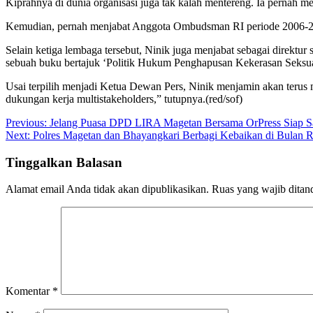
Kiprahnya di dunia organisasi juga tak kalah mentereng. Ia pernah
Kemudian, pernah menjabat Anggota Ombudsman RI periode 2006-202
Selain ketiga lembaga tersebut, Ninik juga menjabat sebagai direktu
sebuah buku bertajuk ‘Politik Hukum Penghapusan Kekerasan Seksual
Usai terpilih menjadi Ketua Dewan Pers, Ninik menjamin akan terus 
dukungan kerja multistakeholders,” tutupnya.(red/sof)
Navigasi
Previous:
Jelang Puasa DPD LIRA Magetan Bersama OrPress Siap S
Next:
Polres Magetan dan Bhayangkari Berbagi Kebaikan di Bulan
pos
Tinggalkan Balasan
Alamat email Anda tidak akan dipublikasikan.
Ruas yang wajib ditan
Komentar
*