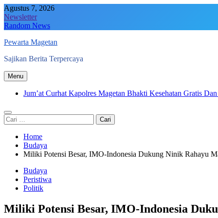
Skip
Agustus 7, 2026
to
Newsletter
content
Random News
Pewarta Magetan
Sajikan Berita Terpercaya
Menu
Jum’at Curhat Kapolres Magetan Bhakti Kesehatan Gratis D
Cari
untuk:
Home
Budaya
Miliki Potensi Besar, IMO-Indonesia Dukung Ninik Rahayu M
Budaya
Peristiwa
Politik
Miliki Potensi Besar, IMO-Indonesia Du