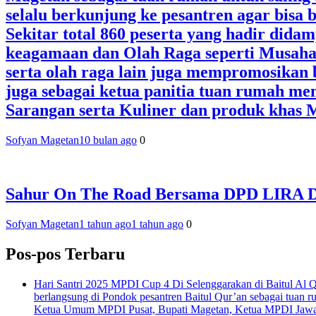
selalu berkunjung ke pesantren agar bisa 
Sekitar total 860 peserta yang hadir dida
keagamaan dan Olah Raga seperti Musahab
serta olah raga lain juga mempromosikan
juga sebagai ketua panitia tuan rumah me
Sarangan serta Kuliner dan produk khas 
Sofyan Magetan
10 bulan ago
0
Sahur On The Road Bersama DPD LIRA 
Sofyan Magetan
1 tahun ago
1 tahun ago
0
Pos-pos Terbaru
Hari Santri 2025 MPDI Cup 4 Di Selenggarakan di Baitul Al 
berlangsung di Pondok pesantren Baitul Qur’an sebagai tuan r
Ketua Umum MPDI Pusat, Bupati Magetan, Ketua MPDI Jawa