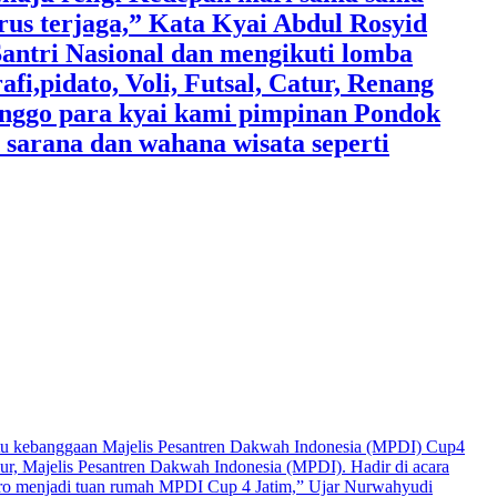
trus terjaga,” Kata Kyai Abdul Rosyid
 Santri Nasional dan mengikuti lomba
,pidato, Voli, Futsal, Catur, Renang
onggo para kyai kami pimpinan Pondok
 sarana dan wahana wisata seperti
atu kebanggaan Majelis Pesantren Dakwah Indonesia (MPDI) Cup4
mur, Majelis Pesantren Dakwah Indonesia (MPDI). Hadir di acara
 menjadi tuan rumah MPDI Cup 4 Jatim,” Ujar Nurwahyudi