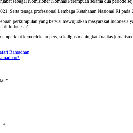
 menjabat sebagai Komisioner Komnas Perempuan selama dua periode se
1. Serta tenaga professional Lembaga Ketahanan Nasional RI pada 
r sebuah perkumpulan yang bervisi mewujudkan masyarakat Indonesia yang
 di Indonesia’.
memperkuat kemerdekaan pers, sekaligus meningkat kualitas jurnalisme
afari Ramadhan
 Ramadhan*
dai
*