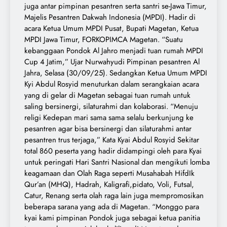
juga antar pimpinan pesantren serta santri se-Jawa Timur,
Majelis Pesantren Dakwah Indonesia (MPDI). Hadir di
acara Ketua Umum MPDI Pusat, Bupati Magetan, Ketua
MPDI Jawa Timur, FORKOPIMCA Magetan. “Suatu
kebanggaan Pondok Al Jahro menjadi tuan rumah MPDI
Cup 4 Jatim,” Ujar Nurwahyudi Pimpinan pesantren Al
Jahra, Selasa (30/09/25). Sedangkan Ketua Umum MPDI
Kyi Abdul Rosyid menuturkan dalam serangkaian acara
yang di gelar di Magetan sebagai tuan rumah untuk
saling bersinergi, silaturahmi dan kolaborasi. “Menuju
religi Kedepan mari sama sama selalu berkunjung ke
pesantren agar bisa bersinergi dan silaturahmi antar
pesantren trus terjaga,” Kata Kyai Abdul Rosyid Sekitar
total 860 peserta yang hadir didampingi oleh para Kyai
untuk peringati Hari Santri Nasional dan mengikuti lomba
keagamaan dan Olah Raga seperti Musahabah HifdIk
Qur’an (MHQ), Hadrah, Kaligrafi,pidato, Voli, Futsal,
Catur, Renang serta olah raga lain juga mempromosikan
beberapa sarana yang ada di Magetan. “Monggo para
kyai kami pimpinan Pondok juga sebagai ketua panitia