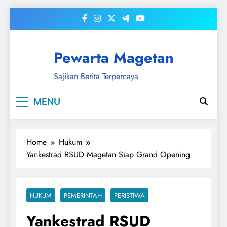
Skip
to
content
Pewarta Magetan
Sajikan Berita Terpercaya
MENU
Home
Hukum
Yankestrad RSUD Magetan Siap Grand Opening
HUKUM
PEMERINTAH
PERISTIWA
Yankestrad RSUD