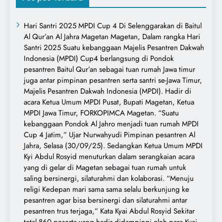
Hari Santri 2025 MPDI Cup 4 Di Selenggarakan di Baitul
Al Qur’an Al Jahra Magetan Magetan, Dalam rangka Hari
Santri 2025 Suatu kebanggaan Majelis Pesantren Dakwah
Indonesia (MPDI) Cup4 berlangsung di Pondok
pesantren Baitul Qur’an sebagai tuan rumah Jawa timur
juga antar pimpinan pesantren serta santri se-Jawa Timur,
Majelis Pesantren Dakwah Indonesia (MPDI). Hadir di
acara Ketua Umum MPDI Pusat, Bupati Magetan, Ketua
MPDI Jawa Timur, FORKOPIMCA Magetan. “Suatu
kebanggaan Pondok Al Jahro menjadi tuan rumah MPDI
Cup 4 Jatim,” Ujar Nurwahyudi Pimpinan pesantren Al
Jahra, Selasa (30/09/25). Sedangkan Ketua Umum MPDI
Kyi Abdul Rosyid menuturkan dalam serangkaian acara
yang di gelar di Magetan sebagai tuan rumah untuk
saling bersinergi, silaturahmi dan kolaborasi. “Menuju
religi Kedepan mari sama sama selalu berkunjung ke
pesantren agar bisa bersinergi dan silaturahmi antar
pesantren trus terjaga,” Kata Kyai Abdul Rosyid Sekitar
total 860 peserta yang hadir didampingi oleh para Kyai